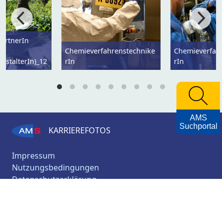
ärtnerIn
Chemieverfahrenstechnike
Chemieverfah
estalterIn)_12
rIn
rIn
AMS
Suchportal
KARRIEREFOTOS
Impressum
Nutzungsbedingungen
Datenschutzerklärung
Barrierefreiheitserklärung
AMS
Archiv