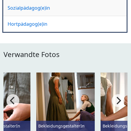
Sozialpädagog(e)in
Hortpädagog(e)in
Verwandte Fotos
estalterIn
BekleidungsgestalterIn
Bekleidungsge