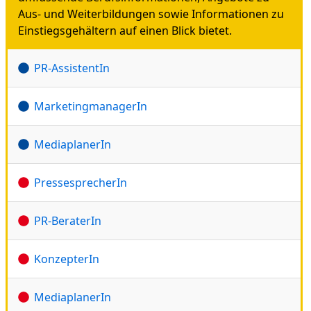
Aus- und Weiterbildungen sowie Informationen zu
Einstiegsgehältern auf einen Blick bietet.
PR-AssistentIn
MarketingmanagerIn
MediaplanerIn
PressesprecherIn
PR-BeraterIn
KonzepterIn
MediaplanerIn