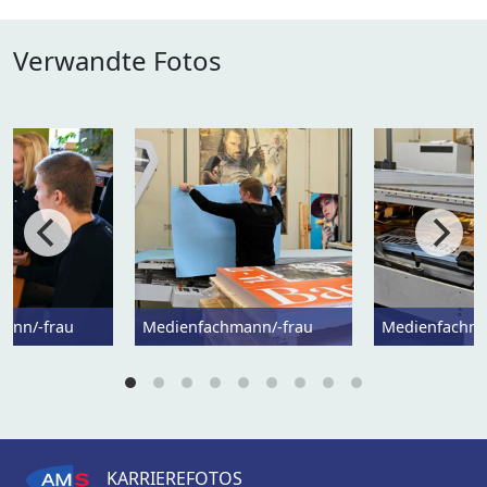
Verwandte Fotos
ann/-frau
Medienfachmann/-frau
Medienfachma
KARRIEREFOTOS