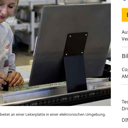
Au
Ve
Bi
Co
AM
Te
Dr
rbeitet an einer Leiterplatte in einer elektronischen Umgebung.
DI