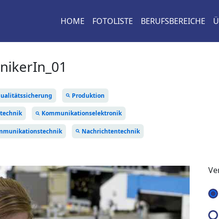
HOME
FOTOLISTE
BERUFSBEREICHE
Ü
onikerIn_01
ualitätssicherung
Produktion
technik
Kommunikationselektronik
mmunikationstechnik
Nachrichtentechnik
Ve