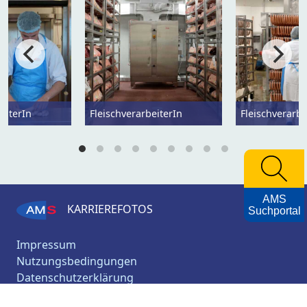
eiterIn
FleischverarbeiterIn
Fleischverarbe
AMS
KARRIEREFOTOS
Suchportal
Impressum
Nutzungsbedingungen
Datenschutzerklärung
Barrierefreiheitserklärung