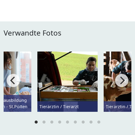
Verwandte Fotos
ulausbildung
en - St.Pölten
Tierärztin / Tierarzt
Tierärztin / Ti