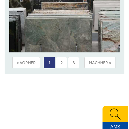
« VORHER
1
2
3
NACHHER »
AMS