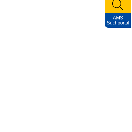
AMS
Suchportal
KARRIEREFOTOS
Impressum
Nutzungsbedingungen
Datenschutzerklärung
Barrierefreiheitserklärung