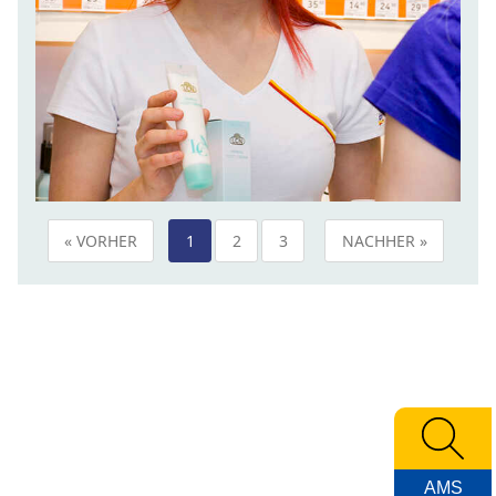
« VORHER
1
2
3
NACHHER »
AMS