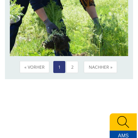
« VORHER
1
2
NACHHER »
AMS