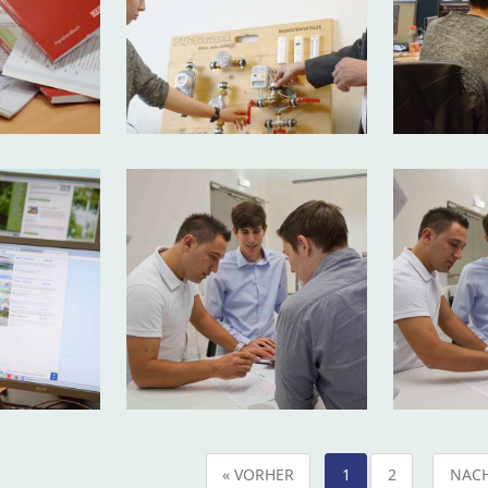
« VORHER
1
2
NACH