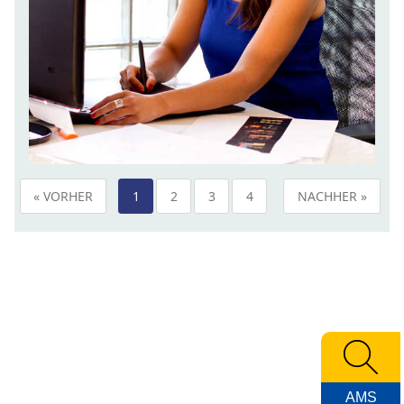
« VORHER
1
2
3
4
NACHHER »
AMS