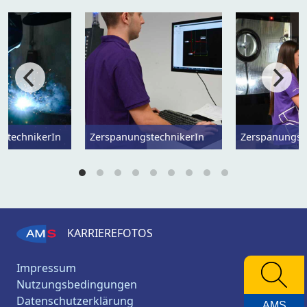
utechnikerIn
ZerspanungstechnikerIn
Zerspanungst
KARRIEREFOTOS
Impressum
Nutzungsbedingungen
Datenschutzerklärung
AMS