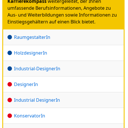
Karrierekompass
weitergeleitet, der Ihnen
umfassende Berufsinformationen, Angebote zu
Aus- und Weiterbildungen sowie Informationen zu
Einstiegsgehältern auf einen Blick bietet.
RaumgestalterIn
HolzdesignerIn
Industrial-DesignerIn
DesignerIn
Industrial DesignerIn
KonservatorIn