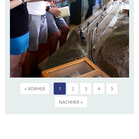
« VORHER
1
2
3
4
5
NACHHER »