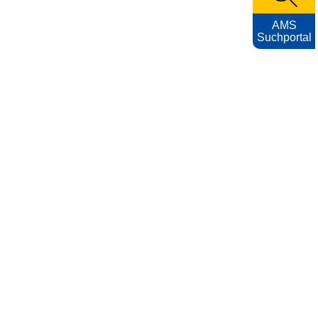
AMS
Suchportal
KARRIEREFOTOS
Impressum
Nutzungsbedingungen
Datenschutzerklärung
Barrierefreiheitserklärung
AMS