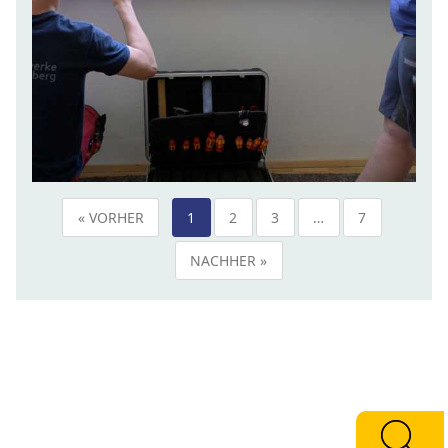
« VORHER
1
2
3
…
7
NACHHER »