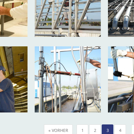
« VORHER
1
2
3
4