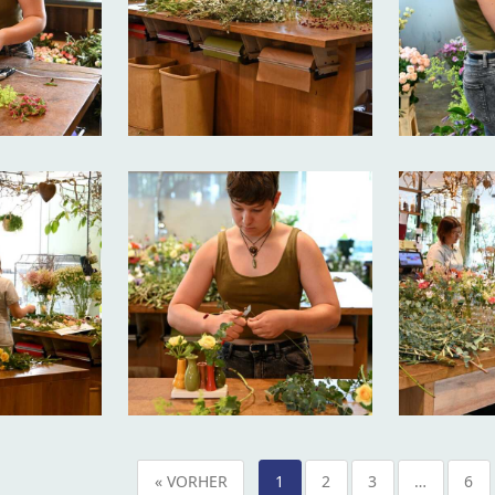
« VORHER
1
2
3
…
6