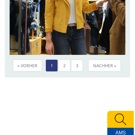
« VORHER
1
2
3
NACHHER »
AMS