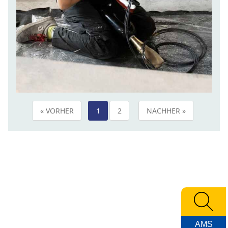
« VORHER
1
2
NACHHER »
AMS