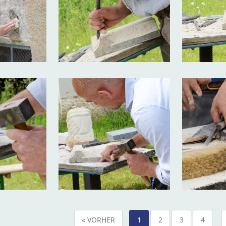
« VORHER
1
2
3
4