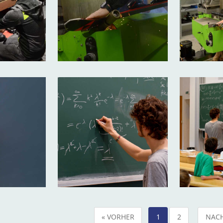
« VORHER
1
2
NACH