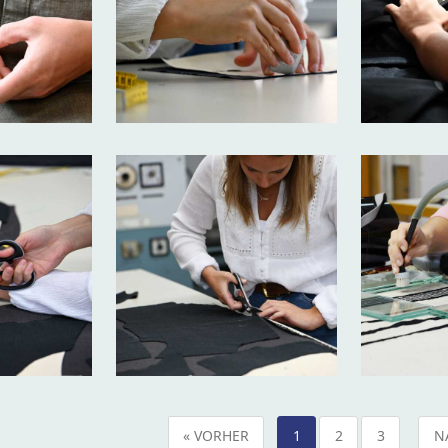
« VORHER
1
2
3
N