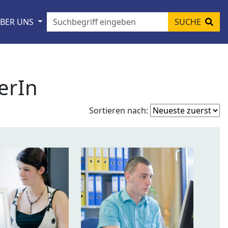
BER UNS
SUCHE
erIn
Fo
Sortieren nach:
so