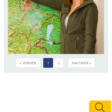
« VORHER
1
2
NACHHER »