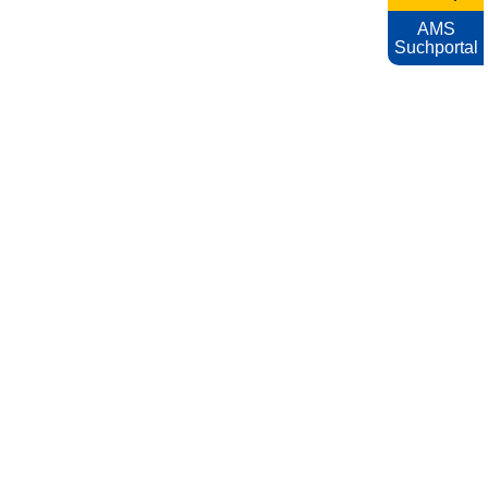
AMS
Suchportal
KARRIEREFOTOS
Impressum
Nutzungsbedingungen
Datenschutzerklärung
Barrierefreiheitserklärung
AMS
Archiv