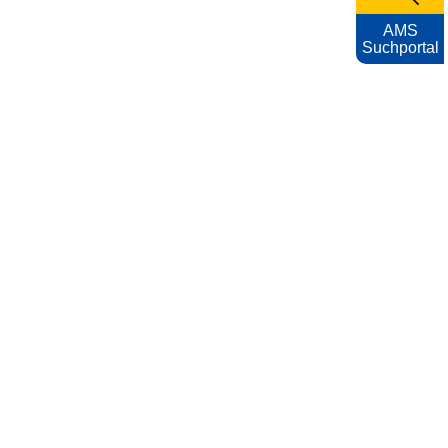
AMS
Suchportal
KARRIEREFOTOS
Impressum
Nutzungsbedingungen
Datenschutzerklärung
Barrierefreiheitserklärung
AMS
Archiv