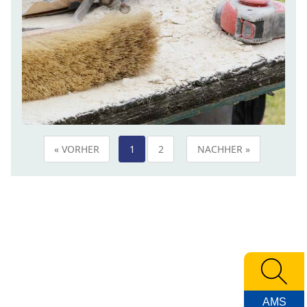
« VORHER
1
2
NACHHER »
AMS