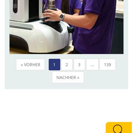
« VORHER
1
2
3
…
139
NACHHER »