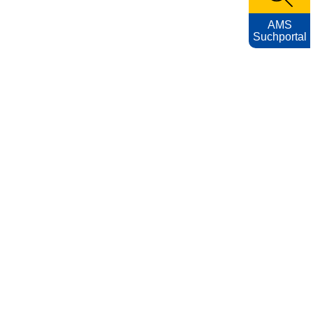
AMS
Suchportal
KARRIEREFOTOS
Impressum
Nutzungsbedingungen
Datenschutzerklärung
Barrierefreiheitserklärung
AMS