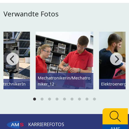
Verwandte Fotos
Mechatronikerin/Mechatro
ietechnikerIn
niker_12
Elektroenergi
KARRIEREFOTOS