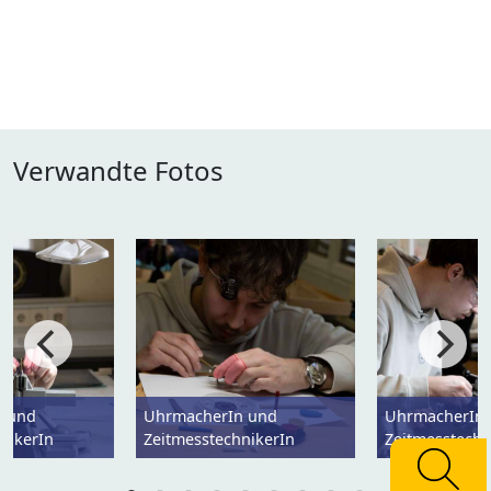
Verwandte Fotos
n und
UhrmacherIn und
UhrmacherIn
nikerIn
ZeitmesstechnikerIn
Zeitmesstechn