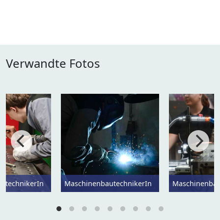
Verwandte Fotos
utechnikerIn
MaschinenbautechnikerIn
Maschinenbau