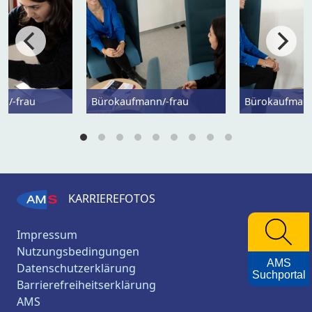
n/-frau
Bürokaufmann/-frau
Bürokaufmann
KARRIEREFOTOS
Impressum
Nutzungsbedingungen
AMS
Datenschutzerklärung
Suchportal
Barrierefreiheitserklärung
AMS