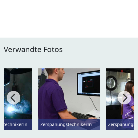
Verwandte Fotos
utechnikerIn
ZerspanungstechnikerIn
Zerspanungst