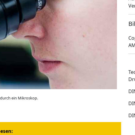
Ve
Bi
Co
AM
Te
Dr
DI
 durch ein Mikroskop.
DI
DI
iesen: