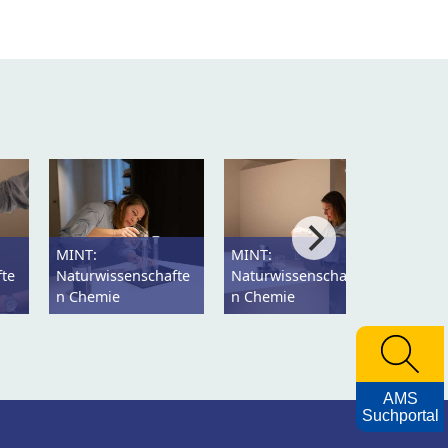
MINT:
MINT:
MINT:
fte
Naturwissenschafte
Naturwissenschafte
Natur
n Chemie
n Chemie
n Che
AMS
Suchportal