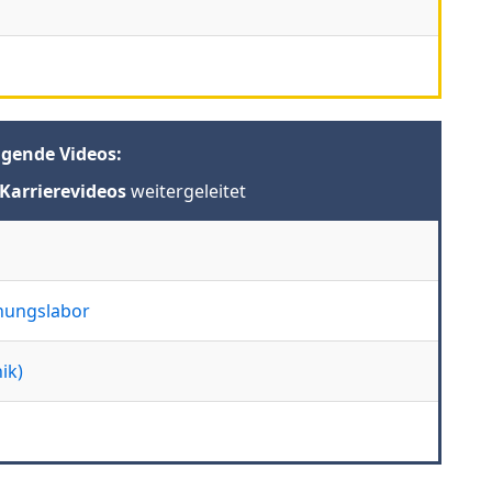
lgende Videos:
Karrierevideos
weitergeleitet
hungslabor
ik)