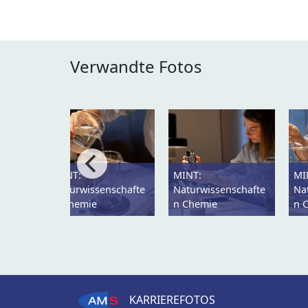
Verwandte Fotos
MINT:
MINT:
MI
Naturwissenschafte
Naturwissenschafte
Na
n Chemie
n Chemie
n 
KARRIEREFOTOS