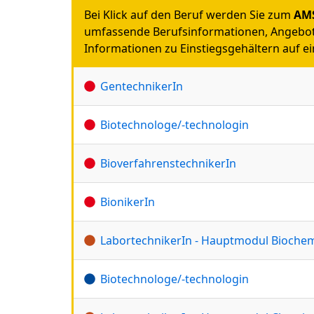
Bei Klick auf den Beruf werden Sie zum
AMS
umfassende Berufsinformationen, Angebot
Informationen zu Einstiegsgehältern auf ein
GentechnikerIn
Biotechnologe/-technologin
BioverfahrenstechnikerIn
BionikerIn
LabortechnikerIn - Hauptmodul Biochem
Biotechnologe/-technologin