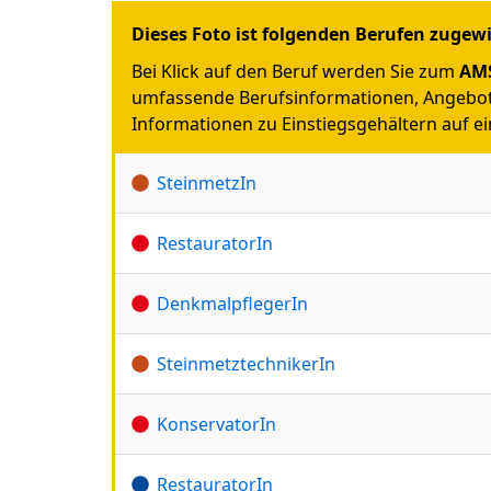
Dieses Foto ist folgenden Berufen zugew
Bei Klick auf den Beruf werden Sie zum
AMS
umfassende Berufsinformationen, Angebot
Informationen zu Einstiegsgehältern auf ein
SteinmetzIn
RestauratorIn
DenkmalpflegerIn
SteinmetztechnikerIn
KonservatorIn
RestauratorIn