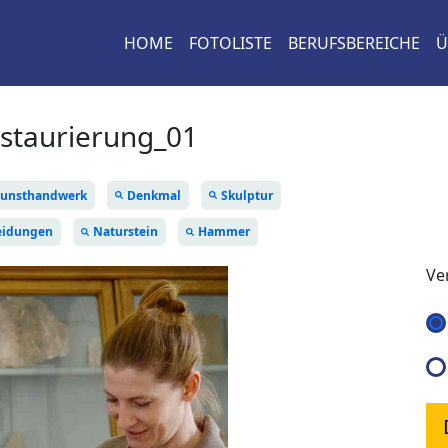
HOME
FOTOLISTE
BERUFSBEREICHE
Ü
estaurierung_01
unsthandwerk
Denkmal
Skulptur
leidungen
Naturstein
Hammer
Ve