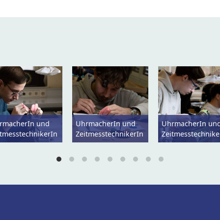
rmacherIn und
UhrmacherIn und
UhrmacherIn un
itmesstechnikerIn
ZeitmesstechnikerIn
Zeitmesstechnike