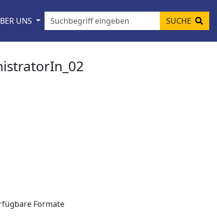
BER UNS
SUCHE
istratorIn_02
rfügbare Formate