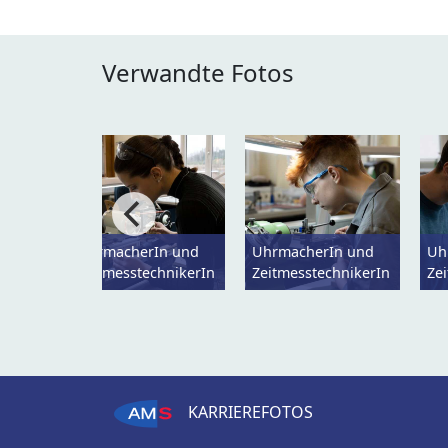
Verwandte Fotos
UhrmacherIn und
UhrmacherIn und
Uh
ZeitmesstechnikerIn
ZeitmesstechnikerIn
Ze
KARRIEREFOTOS