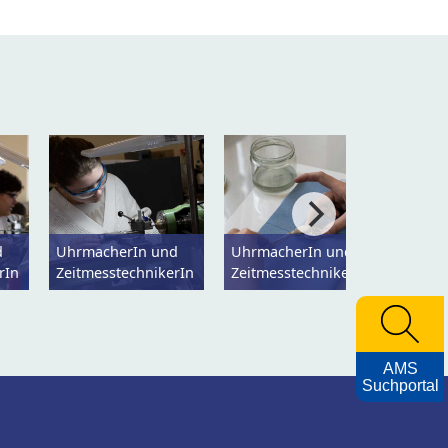
d
UhrmacherIn und
UhrmacherIn und
Uhrma
rIn
ZeitmesstechnikerIn
ZeitmesstechnikerIn
Zeitm
AMS
Suchportal