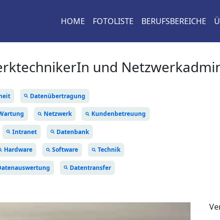
HOME
FOTOLISTE
BERUFSBEREICHE
Ü
rktechnikerIn und Netzwerkadmin
heit
Datenübertragung
Wartung
Netzwerk
Kundenbetreuung
Intranet
Datenbank
Hardware
Software
Technik
Datenauswertung
Datentransfer
Ve