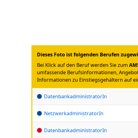
Dieses Foto ist folgenden Berufen zugew
Bei Klick auf den Beruf werden Sie zum
AMS
umfassende Berufsinformationen, Angebot
Informationen zu Einstiegsgehältern auf ein
DatenbankadministratorIn
NetzwerkadministratorIn
DatenbankadministratorIn