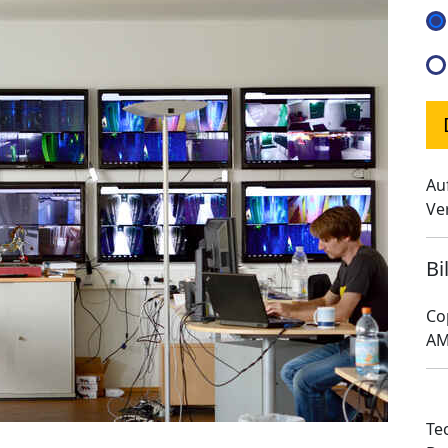
Au
Ve
Bi
Co
AM
Te