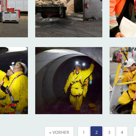
« VORHER
1
2
3
4