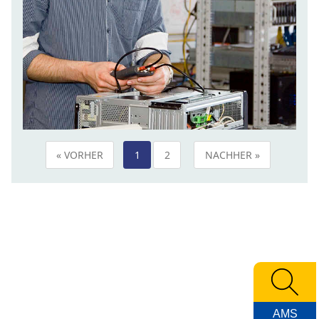
« VORHER
1
2
NACHHER »
AMS