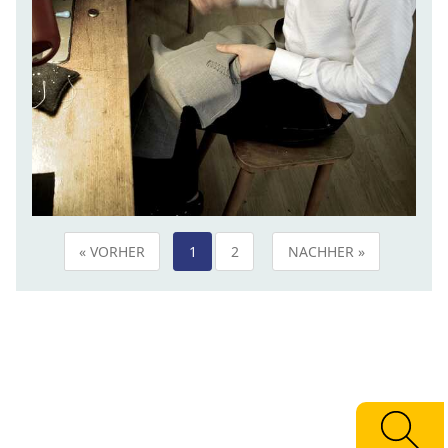
« VORHER
1
2
NACHHER »