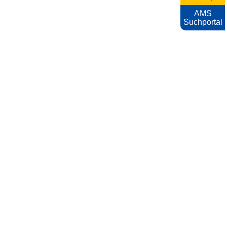
AMS
Suchportal
KARRIEREFOTOS
Impressum
Nutzungsbedingungen
Datenschutzerklärung
Barrierefreiheitserklärung
AMS
Archiv