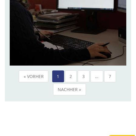
« VORHER
1
2
3
…
7
NACHHER »