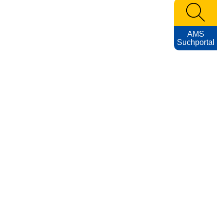
AMS
Suchportal
KARRIEREFOTOS
Impressum
Nutzungsbedingungen
Datenschutzerklärung
Barrierefreiheitserklärung