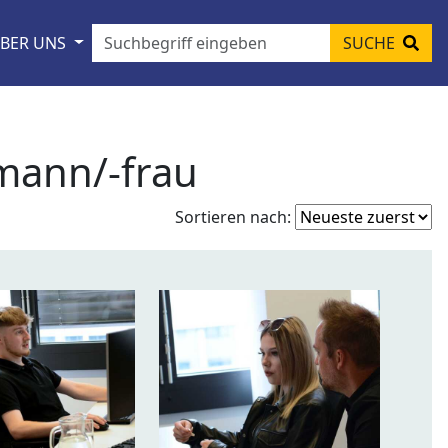
BER UNS
SUCHE
ann/-frau
Fo
Sortieren nach:
so