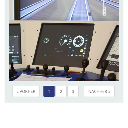
« VORHER
1
2
3
NACHHER »