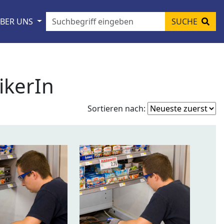
BER UNS
SUCHE
ikerIn
Fo
Sortieren nach:
so